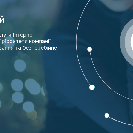
й
луги Інтернет
ріоритети компанії
вання та безперебійне